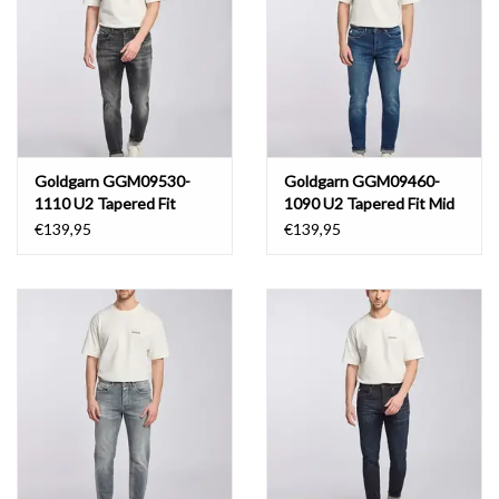
Goldgarn GGM09530-
Goldgarn GGM09460-
1110 U2 Tapered Fit
1090 U2 Tapered Fit Mid
Vintage Black
Blue
€139,95
€139,95