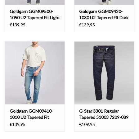
Goldgarn GGM09500-
Goldgarn GGM09420-
1050 U2 Tapered Fit Light
1030 U2 Tapered Fit Dark
Grey
Blue
€139,95
€139,95
Goldgarn GGM09410-
G-Star 3301 Regular
1010 U2 Tapered Fit
Tapered 51003 7209-089
Vintage Blue
Dk Aged
€139,95
€109,95