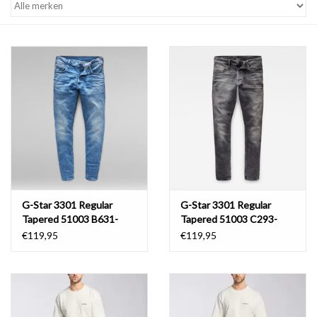
G-Star 3301 Regular
G-Star 3301 Regular
Tapered 51003 B631-
Tapered 51003 C293-
A795 Worn In Azure
B466 Faded Bullit
€119,95
€119,95