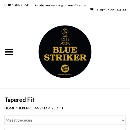
EUR
/
GBP
/
USD
Gratis verzending boven 75 euro
0 Artikelen - €0,00
Home
Heren
Dames
Accessoires
Verzorging
Tapered Fit
HOME
/
HEREN
/
JEANS
/
TAPERED FIT
Schoenen
SALE