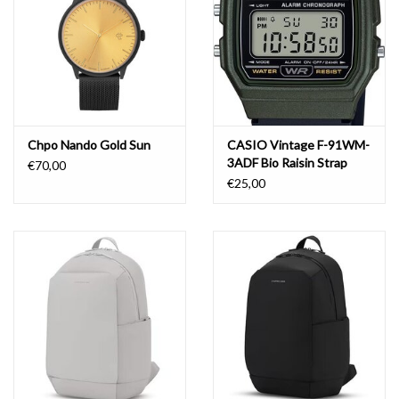
Chpo Nando Gold Sun
CASIO Vintage F-91WM-
3ADF Bio Raisin Strap
€70,00
Forest Green
€25,00