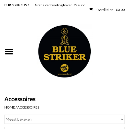
EUR
/
GBP
/
USD
Gratis verzending boven 75 euro
0 Artikelen - €0,00
Home
Heren
Dames
Accessoires
Verzorging
Accessoires
HOME
/
ACCESSOIRES
Schoenen
SALE