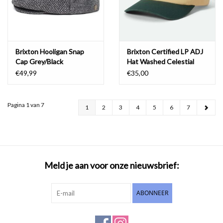
Brixton Hooligan Snap
Brixton Certified LP ADJ
Cap Grey/Black
Hat Washed Celestial
Yellow/Medite
€49,99
€35,00
Pagina 1 van 7
1
2
3
4
5
6
7
Meld je aan voor onze nieuwsbrief:
ABONNEER