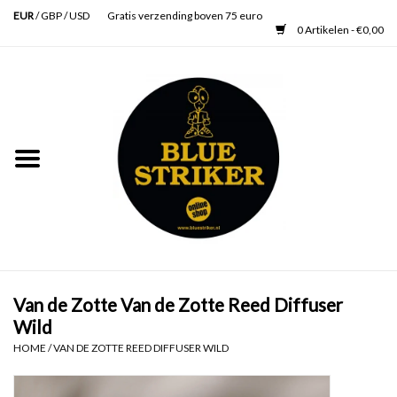
EUR
/
GBP
/
USD
Gratis verzending boven 75 euro
0 Artikelen - €0,00
Home
Heren
Dames
Accessoires
Verzorging
Van de Zotte Van de Zotte Reed Diffuser
Wild
Schoenen
HOME
/
VAN DE ZOTTE REED DIFFUSER WILD
SALE