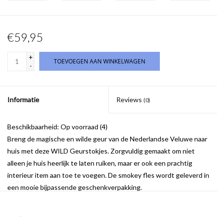
€59,95
+
TOEVOEGEN AAN WINKELWAGEN
-
Informatie
Reviews
(0)
Beschikbaarheid:
Op voorraad
(4)
Breng de magische en wilde geur van de Nederlandse Veluwe naar
huis met deze WILD Geurstokjes. Zorgvuldig gemaakt om niet
alleen je huis heerlijk te laten ruiken, maar er ook een prachtig
interieur item aan toe te voegen. De smokey fles wordt geleverd in
een mooie bijpassende geschenkverpakking.
De geur