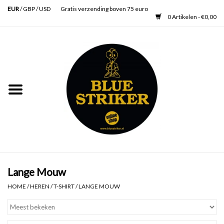
EUR
/
GBP
/
USD
Gratis verzending boven 75 euro
0 Artikelen - €0,00
Home
Heren
Dames
Accessoires
Verzorging
Lange Mouw
HOME
/
HEREN
/
T-SHIRT
/
LANGE MOUW
Schoenen
SALE