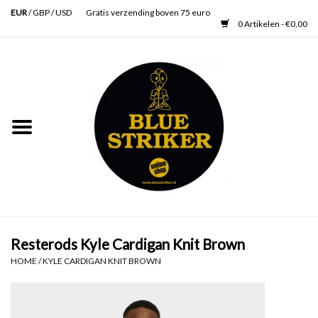
EUR
/
GBP
/
USD
Gratis verzending boven 75 euro
0 Artikelen - €0,00
Home
Heren
Dames
Accessoires
Verzorging
Resterods Kyle Cardigan Knit Brown
HOME
/
KYLE CARDIGAN KNIT BROWN
Schoenen
SALE