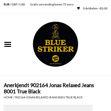
EUR
/
GBP
/
USD
Gratis verzending boven 75 euro
0 Artikelen - €0,00
Home
Heren
Dames
Accessoires
Verzorging
Anerkjendt 902164 Jonas Relaxed Jeans
8001 True Black
Schoenen
HOME
/
902164 JONAS RELAXED JEANS 8001 TRUE BLACK
SALE