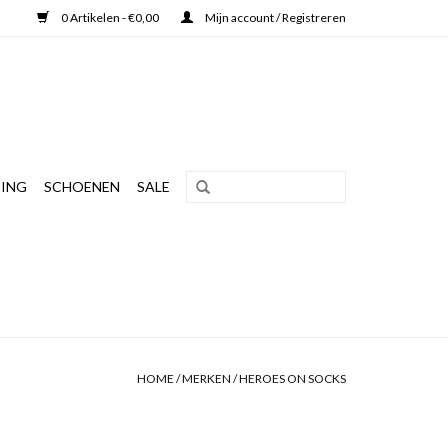
0 Artikelen - €0,00
Mijn account / Registreren
ING
SCHOENEN
SALE
HOME
/
MERKEN
/
HEROES ON SOCKS