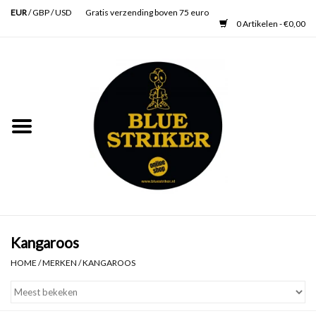
EUR
/
GBP
/
USD
Gratis verzending boven 75 euro
0 Artikelen - €0,00
Home
Heren
Dames
Accessoires
Verzorging
Kangaroos
HOME
/
MERKEN
/
KANGAROOS
Schoenen
SALE