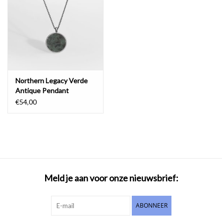
Northern Legacy Verde
Antique Pendant
Necklace Silver Tone
€54,00
Meld je aan voor onze nieuwsbrief:
ABONNEER