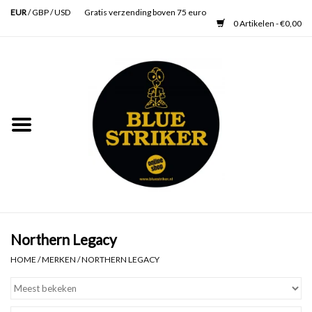
EUR
/
GBP
/
USD
Gratis verzending boven 75 euro
0 Artikelen - €0,00
Home
Heren
Dames
Accessoires
Verzorging
Northern Legacy
HOME
/
MERKEN
/
NORTHERN LEGACY
Schoenen
SALE