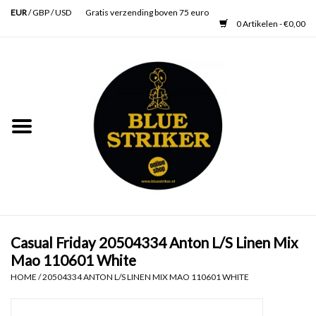
EUR
/
GBP
/
USD
Gratis verzending boven 75 euro
0 Artikelen - €0,00
Home
Heren
Dames
Accessoires
Verzorging
Casual Friday 20504334 Anton L/S Linen Mix
Mao 110601 White
Schoenen
HOME
/
20504334 ANTON L/S LINEN MIX MAO 110601 WHITE
SALE