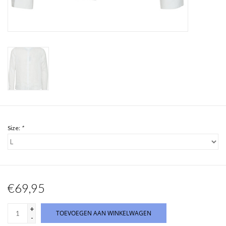
Size:
*
€69,95
+
TOEVOEGEN AAN WINKELWAGEN
-