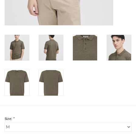
Size:
*