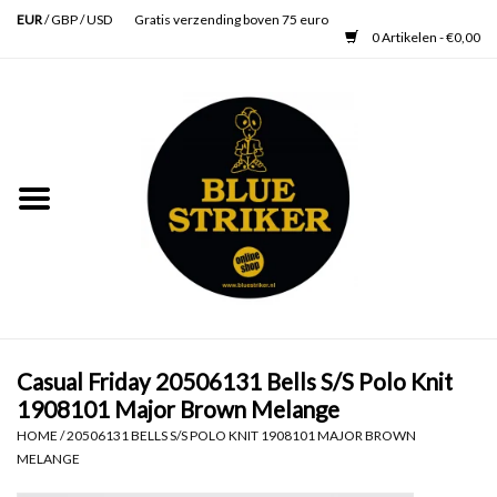
EUR
/
GBP
/
USD
Gratis verzending boven 75 euro
0 Artikelen - €0,00
Home
Heren
Dames
Accessoires
Verzorging
Casual Friday 20506131 Bells S/S Polo Knit
1908101 Major Brown Melange
Schoenen
HOME
/
20506131 BELLS S/S POLO KNIT 1908101 MAJOR BROWN
MELANGE
SALE