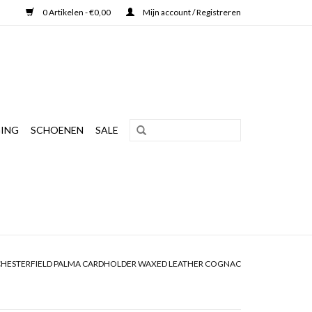
0 Artikelen - €0,00
Mijn account / Registreren
ING
SCHOENEN
SALE
CHESTERFIELD PALMA CARDHOLDER WAXED LEATHER COGNAC