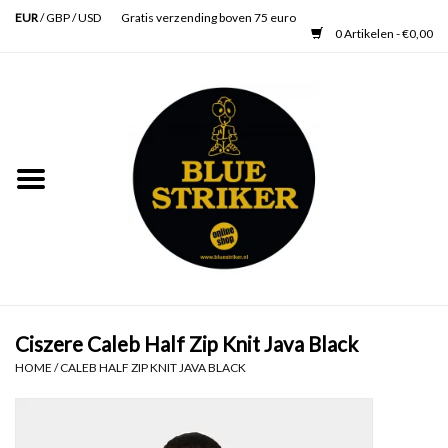
EUR
/
GBP
/
USD
Gratis verzending boven 75 euro
0 Artikelen - €0,00
Home
Heren
Dames
Accessoires
Verzorging
Ciszere Caleb Half Zip Knit Java Black
HOME
/
CALEB HALF ZIP KNIT JAVA BLACK
Schoenen
SALE