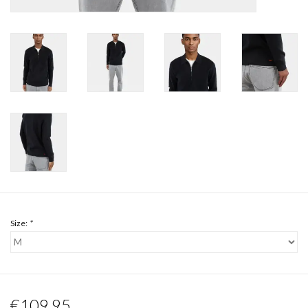
Size:
*
€109,95