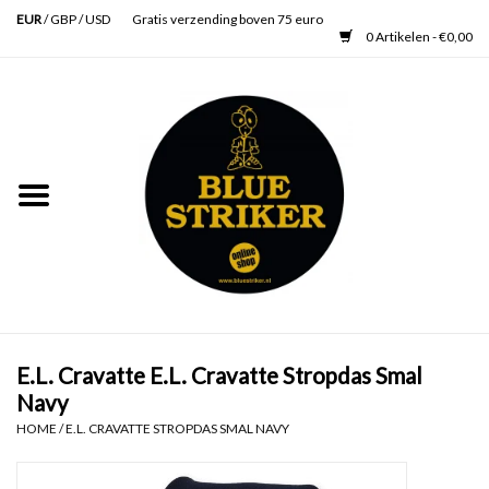
EUR
/
GBP
/
USD
Gratis verzending boven 75 euro
0 Artikelen - €0,00
Home
Heren
Dames
Accessoires
Verzorging
E.L. Cravatte E.L. Cravatte Stropdas Smal
Navy
Schoenen
HOME
/
E.L. CRAVATTE STROPDAS SMAL NAVY
SALE