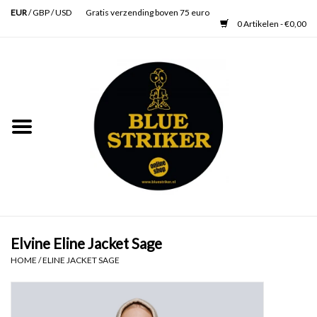
EUR
/
GBP
/
USD
Gratis verzending boven 75 euro
0 Artikelen - €0,00
Home
Heren
Dames
Accessoires
Verzorging
Elvine Eline Jacket Sage
HOME
/
ELINE JACKET SAGE
Schoenen
SALE