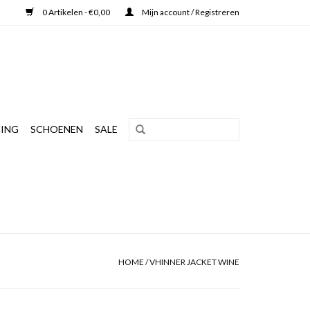
0 Artikelen - €0,00
Mijn account / Registreren
ING
SCHOENEN
SALE
HOME
/
VHINNER JACKET WINE