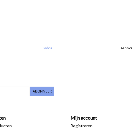
Gabba
Aan ver
ABONNEER
ten
Mijn account
ducten
Registreren