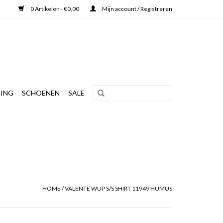
0 Artikelen - €0,00
Mijn account / Registreren
ING
SCHOENEN
SALE
HOME
/
VALENTE WUP S/S SHIRT 11949 HUMUS