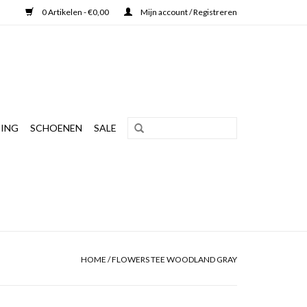
0 Artikelen - €0,00
Mijn account / Registreren
ING
SCHOENEN
SALE
HOME
/
FLOWERS TEE WOODLAND GRAY