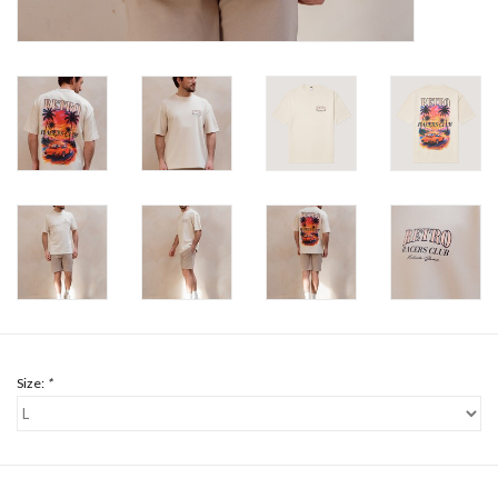
Size:
*