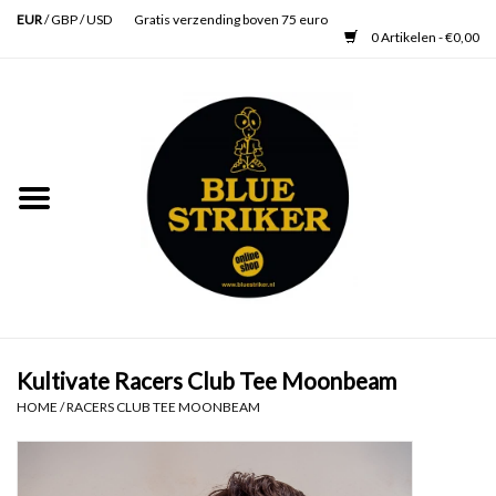
EUR
/
GBP
/
USD
Gratis verzending boven 75 euro
0 Artikelen - €0,00
Home
Heren
Dames
Accessoires
Verzorging
Kultivate Racers Club Tee Moonbeam
HOME
/
RACERS CLUB TEE MOONBEAM
Schoenen
SALE