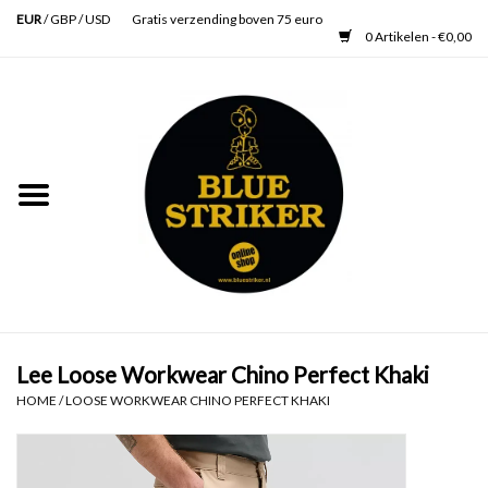
EUR
/
GBP
/
USD
Gratis verzending boven 75 euro
0 Artikelen - €0,00
Home
Heren
Dames
Accessoires
Verzorging
Lee Loose Workwear Chino Perfect Khaki
HOME
/
LOOSE WORKWEAR CHINO PERFECT KHAKI
Schoenen
SALE