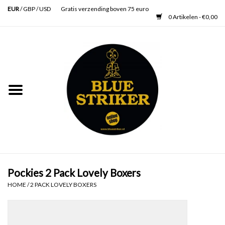
EUR
/
GBP
/
USD
Gratis verzending boven 75 euro
0 Artikelen - €0,00
Home
Heren
Dames
Accessoires
Verzorging
Pockies 2 Pack Lovely Boxers
HOME
/
2 PACK LOVELY BOXERS
Schoenen
SALE