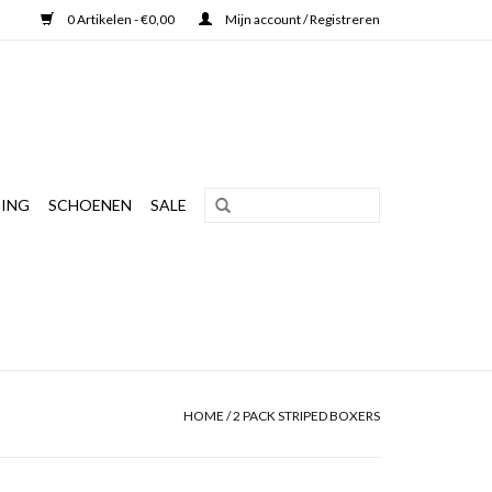
0 Artikelen - €0,00
Mijn account / Registreren
ING
SCHOENEN
SALE
HOME
/
2 PACK STRIPED BOXERS