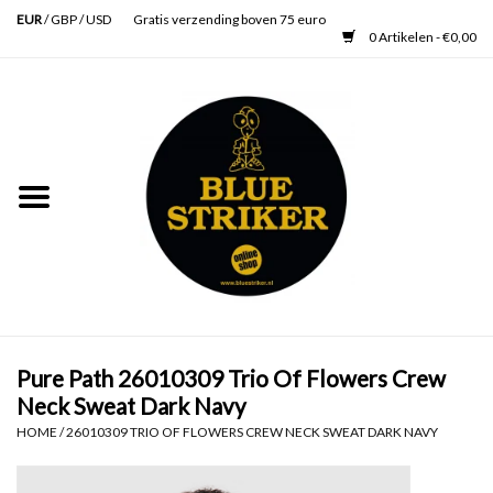
EUR
/
GBP
/
USD
Gratis verzending boven 75 euro
0 Artikelen - €0,00
Home
Heren
Dames
Accessoires
Verzorging
Pure Path 26010309 Trio Of Flowers Crew
Neck Sweat Dark Navy
Schoenen
HOME
/
26010309 TRIO OF FLOWERS CREW NECK SWEAT DARK NAVY
SALE