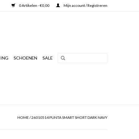
0 Artikelen - €0,00
Mijn account / Registreren
ING
SCHOENEN
SALE
HOME
/
26010514 PUNTA SMART SHORT DARK NAVY