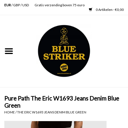
EUR
/
GBP
/
USD
Gratis verzending boven 75 euro
0 Artikelen - €0,00
Home
Heren
Dames
Accessoires
Verzorging
Pure Path The Eric W1693 Jeans Denim Blue
Green
Schoenen
HOME
/
THE ERIC W1693 JEANS DENIM BLUE GREEN
SALE