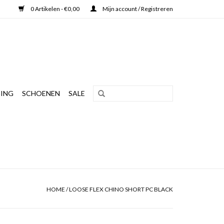
0 Artikelen - €0,00
Mijn account / Registreren
ING
SCHOENEN
SALE
HOME
/
LOOSE FLEX CHINO SHORT PC BLACK