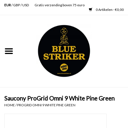
EUR
/
GBP
/
USD
Gratis verzending boven 75 euro
0 Artikelen - €0,00
Home
Heren
Dames
Accessoires
Verzorging
Saucony ProGrid Omni 9 White Pine Green
HOME
/
PROGRID OMNI 9 WHITE PINE GREEN
Schoenen
SALE