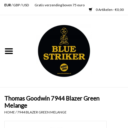
EUR
/
GBP
/
USD
Gratis verzending boven 75 euro
0 Artikelen - €0,00
Home
Heren
Dames
Accessoires
Verzorging
Thomas Goodwin 7944 Blazer Green
Melange
Schoenen
HOME
/
7944 BLAZER GREEN MELANGE
SALE