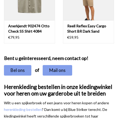
Anerkjendt 902474 Otto
Reell Reflex Easy Cargo
Check SS Shirt 4084
Short BR Dark Sand
Forest Night
€79,95
€59,95
Bent u geïnteresseerd, neem contact op!
of
Bel ons
Mail ons
Herenkleding bestellen in onze kledingwinkel
voor heren om uw garderobe uit te breiden
Wilt u een spijkerbroek of een jeans voor heren kopen of andere
herenkleding bestellen
? Dan komt u bij Blue Striker terecht. De
kledingwinkel heeft verschillende spijkerbroeken tot haar