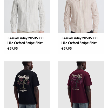
Casual Friday 20506333
Casual Friday 20506333
Lille Oxford Stripe Shirt
Lille Oxford Stripe Shirt
8892 After Midnight Blue
8890 Wine Red
€69,95
€69,95