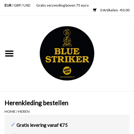
EUR
/
GBP
/
USD
Gratis verzending boven 75 euro
0 Artikelen - €0,00
Home
Heren
Dames
Accessoires
Verzorging
Herenkleding bestellen
HOME
/
HEREN
Schoenen
✓
Gratis levering vanaf €75
SALE