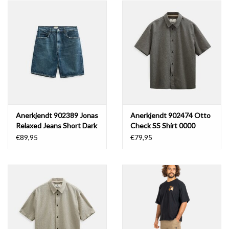
Anerkjendt 902389 Jonas
Anerkjendt 902474 Otto
Relaxed Jeans Short Dark
Check SS Shirt 0000
Blue Ocean
Caviar
€89,95
€79,95