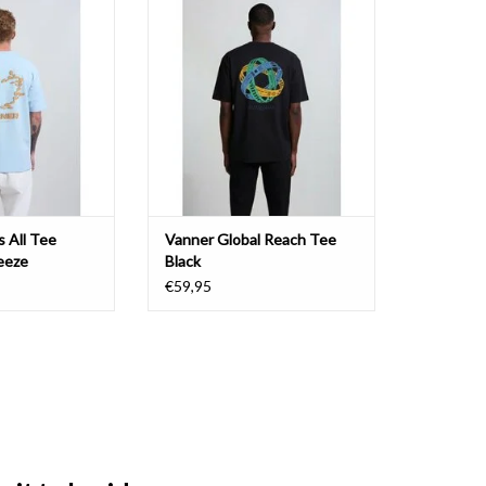
eeze
TOEVOEGEN AAN WINKELWAGEN
N WINKELWAGEN
s All Tee
Vanner Global Reach Tee
eeze
Black
€59,95