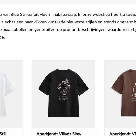
 van Blue Striker uit Hoorn, nabij Zwaag. In onze webshop heeft u toeg
 slechts een paar klikken kunt u de nieuwste stijlen en trends omtrent
e maattabellen en gedetailleerde productbeschrijvingen, waardoor u alt
de.
ll Playing
Anerkjendt Villads Slow Pour
Anerkjendt Villa
t White
902486 Tee Caviar
902485 Te
NKELWAGEN
TOEVOEGEN AAN WINKELWAGEN
TOEVOEGEN AA
till
Anerkjendt Villads Slow
Anerkjendt Vi