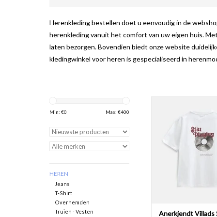
Herenkleding bestellen doet u eenvoudig in de webshop
herenkleding vanuit het comfort van uw eigen huis. Met
laten bezorgen. Bovendien biedt onze website duidelijk
kledingwinkel voor heren is gespecialiseerd in herenmo
Anerkjendt Villads Sti
902487 Tee Brigh
Min: €
0
Max: €
400
TOEVOEGEN AAN WI
HEREN
Jeans
T-Shirt
Overhemden
Truien - Vesten
Anerkjendt Villads S