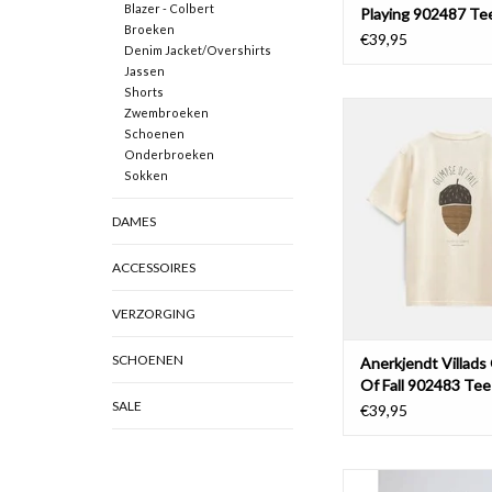
Blazer - Colbert
Playing 902487 Tee
Broeken
White
€39,95
Denim Jacket/Overshirts
Jassen
Shorts
Anerkjendt Villads Gli
Zwembroeken
902483 Tee T
Schoenen
Onderbroeken
TOEVOEGEN AAN WI
Sokken
DAMES
ACCESSOIRES
VERZORGING
SCHOENEN
Anerkjendt Villads
Of Fall 902483 Tee
SALE
€39,95
Vanner Sprinter T