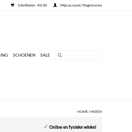
0 Artikelen - €0,00
Mijn account / Registreren
ING
SCHOENEN
SALE
HOME
/
HEREN
✓
Online en fysieke winkel