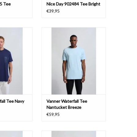
5 Tee
Nice Day 902484 Tee Bright
White
€39,95
fall Tee Navy
Vanner Waterfall Tee Nantucket
Breeze
N WINKELWAGEN
TOEVOEGEN AAN WINKELWAGEN
all Tee Navy
Vanner Waterfall Tee
Nantucket Breeze
€59,95
All Tee Nantucket
Vanner Global Reach Tee Black