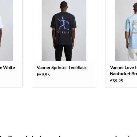
Br
NKELWAGEN
TOEVOEGEN AAN WINKELWAGEN
TOEVOEGEN AA
ee White
Vanner Sprinter Tee Black
Vanner Love I
Nantucket Br
€59,95
€59,95