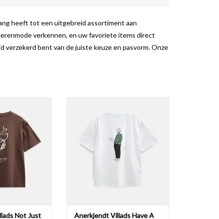
ang heeft tot een uitgebreid assortiment aan
 herenmode verkennen, en uw favoriete items direct
ijd verzekerd bent van de juiste keuze en pasvorm. Onze
ds Not Just Coffee
Anerkjendt Villads Have A Nice Day
e Delicioso
902484 Tee Bright White
N WINKELWAGEN
TOEVOEGEN AAN WINKELWAGEN
llads Not Just
Anerkjendt Villads Have A