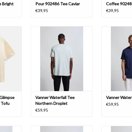
 Bright
Pour 902486 Tee Caviar
Coffee 90248
Delicioso
€39,95
€39,95
mpse Of Fall
Vanner Waterfall Tee Northern
Vanner Water
ofu
Droplet
TOEVOEGEN AA
NKELWAGEN
TOEVOEGEN AAN WINKELWAGEN
 Glimpse
Vanner Waterfall Tee
Vanner Waterf
 Tofu
Northern Droplet
€59,95
€59,95
ee White
Vanner Sprinter Tee Black
Vanner Love Is 