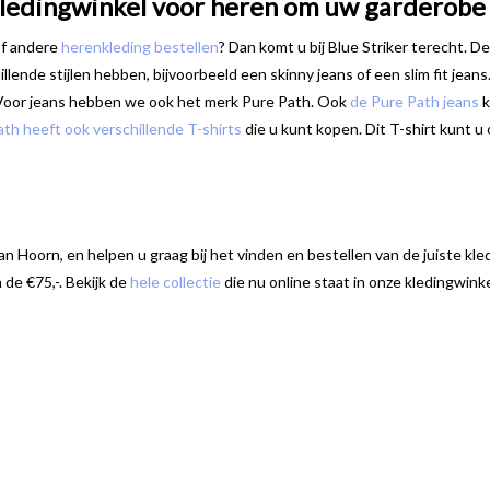
kledingwinkel voor heren om uw garderobe 
of andere
herenkleding bestellen
? Dan komt u bij Blue Striker terecht. D
illende stijlen hebben, bijvoorbeeld een skinny jeans of een slim fit jea
 Voor jeans hebben we ook het merk Pure Path. Ook
de Pure Path jeans
k
th heeft ook verschillende T-shirts
die u kunt kopen. Dit T-shirt kunt u
 Hoorn, en helpen u graag bij het vinden en bestellen van de juiste kle
 de €75,-. Bekijk de
hele collectie
die nu online staat in onze kledingwink