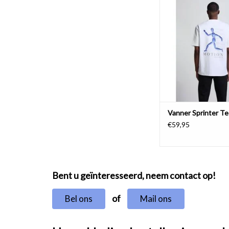
TOEVOEGEN AAN WI
Vanner Sprinter T
€59,95
Bent u geïnteresseerd, neem contact op!
of
Bel ons
Mail ons